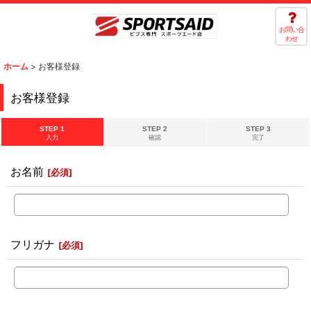
お問い合
わせ
ホーム
>
お客様登録
お客様登録
STEP 1
STEP 2
STEP 3
入力
確認
完了
お名前
[
必須
]
フリガナ
[
必須
]