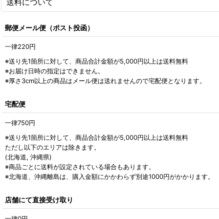
送料について
郵便メール便（ポスト投函）
一律220
円
※送り先1箇所に対して、商品合計金額が5,000
円
以上は送料無料
※お届け日時の指定はできません。
※厚さ3cm以上の商品はメール便は送れませんので宅配便となります。
宅配便
一律750
円
※送り先1箇所に対して、商品合計金額が5,000
円
以上は送料無料
ただし以下のエリアは除きます。
(
北海道, 沖縄県
)
※商品ごとに送料が設定されている場合もあります。
※北海道、沖縄離島は、購入金額にかかわらず別途1000円がかかります。
店舗にて直接受け取り
一律0
円