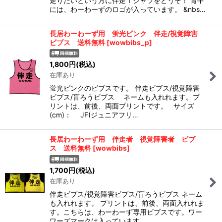
走りたいという方に伴走Ｔシャツをどうぞ！ 背中
絞り込む
には、わーわーずのロゴが入っています。 &nbs…
長居わーわーず用 蛍光ピンク 伴走/視覚障害
ビブス 送料無料
[
wowbibs_p
]
1,800
円
(税込)
在庫あり
蛍光ピンクのビブスです。 伴走ビブス/視覚障害
ビブス/盲ろうビブス ネームも入れれます。プ
リントは、前後、両面プリントです。 サイズ
(cm)： JF(ジュニアフリ…
長居わーわーず用 伴走者 視覚障害者 ビブ
ス 送料無料
[
wowbibs
]
1,700
円
(税込)
在庫あり
伴走ビブス/視覚障害ビブス/盲ろうビブス ネーム
も入れれます。 プリントは、前後、両面入れれま
す。こちらは、わーわーず専用ビブスです。ワー
ワーズマークは入っています。 …