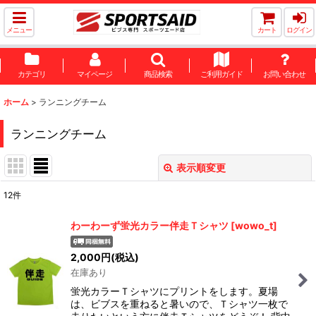
メニュー
カート
ログイン
カテゴリ
マイページ
商品検索
ご利用ガイド
お問い合わせ
ホーム
>
ランニングチーム
ランニングチーム
表示順変更
閉じる
12
件
サブカテゴリ
:
わーわーず蛍光カラー伴走Ｔシャツ
[
wowo_t
]
表示数
:
2,000
円
(税込)
在庫あり
並び順
:
蛍光カラーＴシャツにプリントをします。夏場
は、ビブスを重ねると暑いので、Ｔシャツ一枚で