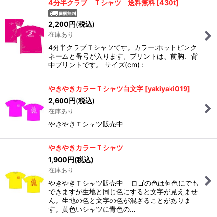
4分半クラブ Ｔシャツ 送料無料
[
430t
]
2,200
円
(税込)
在庫あり
4分半クラブＴシャツです。カラー:ホットピンク
ネームと番号が入ります。プリントは、前胸、背
中プリントです。 サイズ(cm)：
やきやきカラーＴシャツ白文字
[
yakiyaki019
]
2,600
円
(税込)
在庫あり
やきやきＴシャツ販売中
やきやきカラーＴシャツ
1,900
円
(税込)
在庫あり
やきやきＴシャツ販売中 ロゴの色は何色にでも
できますが生地と同じ色にすると文字が見えませ
ん。生地の色と文字の色が混ざることがありま
す。黄色いシャツに青色の…